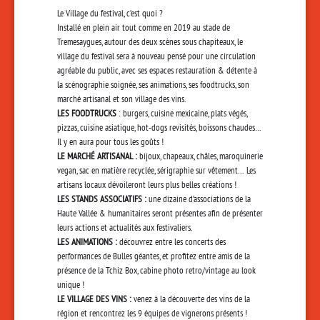
Le Village du festival, c’est quoi ?
Installé en plein air tout comme en 2019 au stade de
Tremesaygues, autour des deux scènes sous chapiteaux, le
village du festival sera à nouveau pensé pour une circulation
agréable du public, avec ses espaces restauration & détente à
la scénographie soignée, ses animations, ses foodtrucks, son
marché artisanal et son village des vins.
LES FOODTRUCKS
: burgers, cuisine mexicaine, plats végés,
pizzas, cuisine asiatique, hot-dogs
revisités, boissons chaudes…
Il y en aura pour tous les goûts !
LE MARCHÉ ARTISANAL :
bijoux, chapeaux, châles, maroquinerie
vegan, sac en matière recyclée, sérigraphie sur vêtement… Les
artisans locaux dévoileront leurs plus belles créations !
LES STANDS ASSOCIATIFS :
une dizaine d’associations de la
Haute Vallée & humanitaires seront présentes afin de présenter
leurs actions et actualités aux festivaliers.
LES ANIMATIONS :
découvrez entre les concerts des
performances de Bulles géantes, et profitez entre amis de la
présence de la Tchiz Box, cabine photo retro/vintage au look
unique !
LE VILLAGE DES VINS :
venez à la découverte des vins de la
région et rencontrez les 9 équipes de vignerons présents !